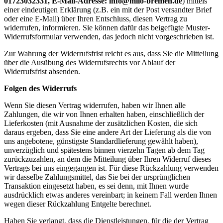
01723032331, E-Mail-Adresse: info@milo-bremen.de
) mittels
einer eindeutigen Erklärung (z.B. ein mit der Post versandter Brief
oder eine E-Mail) über Ihren Entschluss, diesen Vertrag zu
widerrufen, informieren. Sie können dafür das beigefügte Muster-
Widerrufsformular verwenden, das jedoch nicht vorgeschrieben ist.
Zur Wahrung der Widerrufsfrist reicht es aus, dass Sie die Mitteilung
über die Ausübung des Widerrufsrechts vor Ablauf der
Widerrufsfrist absenden.
Folgen des Widerrufs
Wenn Sie diesen Vertrag widerrufen, haben wir Ihnen alle
Zahlungen, die wir von Ihnen erhalten haben, einschließlich der
Lieferkosten (mit Ausnahme der zusätzlichen Kosten, die sich
daraus ergeben, dass Sie eine andere Art der Lieferung als die von
uns angebotene, günstigste Standardlieferung gewählt haben),
unverzüglich und spätestens binnen vierzehn Tagen ab dem Tag
zurückzuzahlen, an dem die Mitteilung über Ihren Widerruf dieses
Vertrags bei uns eingegangen ist. Für diese Rückzahlung verwenden
wir dasselbe Zahlungsmittel, das Sie bei der ursprünglichen
Transaktion eingesetzt haben, es sei denn, mit Ihnen wurde
ausdrücklich etwas anderes vereinbart; in keinem Fall werden Ihnen
wegen dieser Rückzahlung Entgelte berechnet.
Haben Sie verlangt, dass die Dienstleistungen, für die der Vertrag